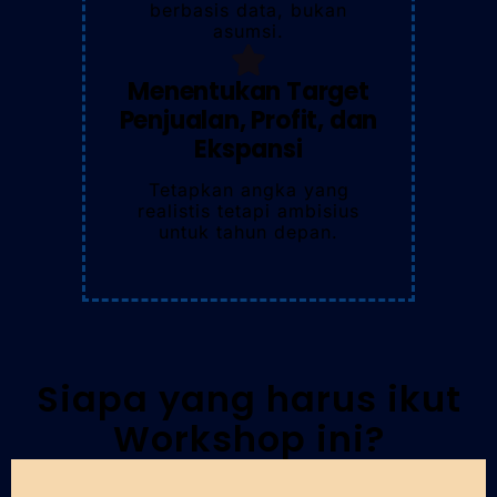
berbasis data, bukan
asumsi.
Menentukan Target
Penjualan, Profit, dan
Ekspansi
Tetapkan angka yang
realistis tetapi ambisius
untuk tahun depan.
Siapa yang harus ikut
Workshop ini?