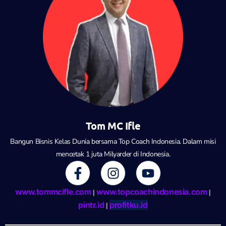
Tom MC Ifle
Bangun Bisnis Kelas Dunia bersama Top Coach Indonesia. Dalam misi
mencetak 1 juta Milyarder di Indonesia.
F
I
Y
a
n
o
c
s
u
www.tommcifle.com
www.topcoachindonesia.com
|
|
e
t
t
pintr.id
profitku.id
|
b
a
u