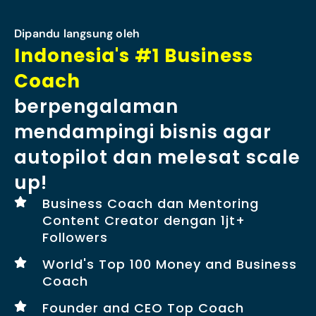
Dipandu langsung oleh
Indonesia's #1 Business
Coach
berpengalaman
mendampingi bisnis agar
autopilot dan melesat scale
up!
Business Coach dan Mentoring
Content Creator dengan 1jt+
Followers
World's Top 100 Money and Business
Coach
Founder and CEO Top Coach