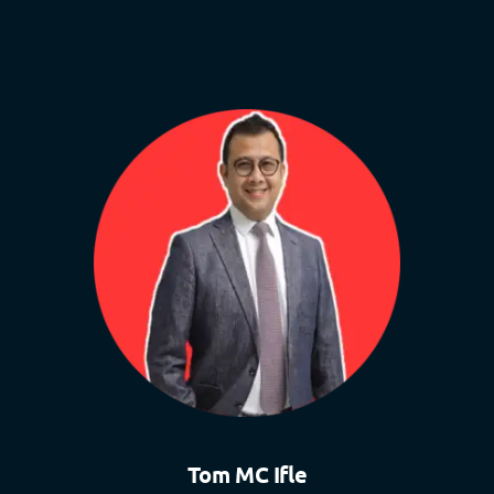
Tom MC Ifle