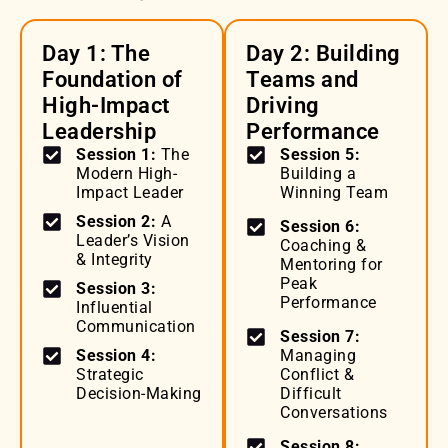
Day 1: The
Day 2: Building
Foundation of
Teams and
High-Impact
Driving
Leadership
Performance
Session 1:
The
Session 5:
Modern High-
Building a
Impact Leader
Winning Team
Session 2:
A
Session 6:
Leader’s Vision
Coaching &
& Integrity
Mentoring for
Peak
Session 3:
Performance
Influential
Communication
Session 7:
Session 4:
Managing
Strategic
Conflict &
Decision-Making
Difficult
Conversations
Session 8: