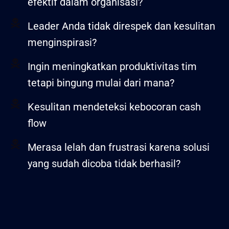
efektif dalam organisasi?
Leader Anda tidak direspek dan kesulitan
menginspirasi?
Ingin meningkatkan produktivitas tim
tetapi bingung mulai dari mana?
Kesulitan mendeteksi kebocoran cash
flow
Merasa lelah dan frustrasi karena solusi
yang sudah dicoba tidak berhasil?